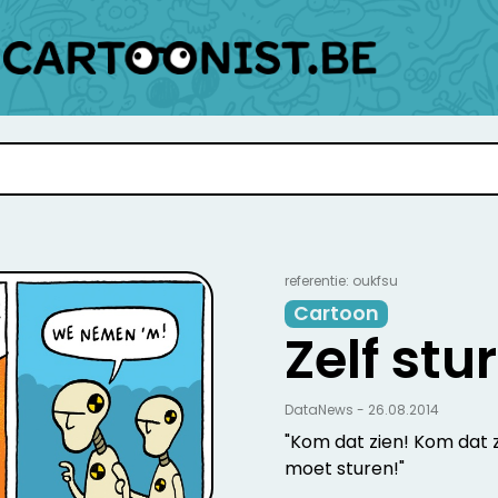
referentie: oukfsu
Cartoon
Zelf stu
DataNews - 26.08.2014
"Kom dat zien! Kom dat z
moet sturen!"