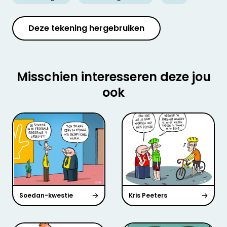
Deze tekening hergebruiken
Misschien interesseren deze jou
ook
Soedan-kwestie
Kris Peeters