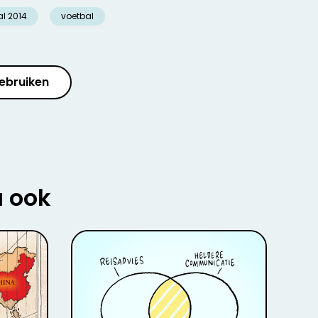
l 2014
voetbal
ebruiken
u ook