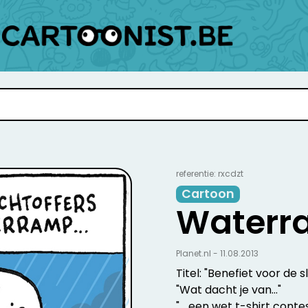
referentie: rxcdzt
Cartoon
Waterr
Planet.nl - 11.08.2013
Titel: "Benefiet voor de
"Wat dacht je van..."
"... een wet t-shirt conte