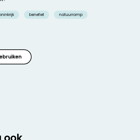
ninkrijk
benefiet
natuurramp
ebruiken
u ook