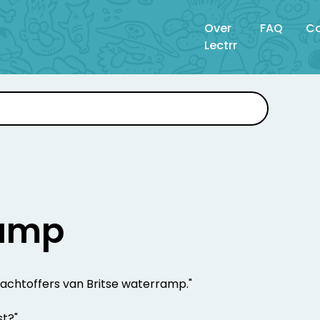
Over
FAQ
Co
Lectrr
amp
 slachtoffers van Britse waterramp."
st?"