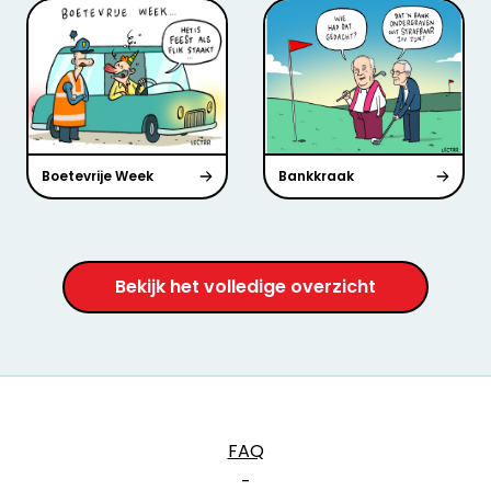
Boetevrije Week
Bankkraak
Bekijk het volledige overzicht
FAQ
-