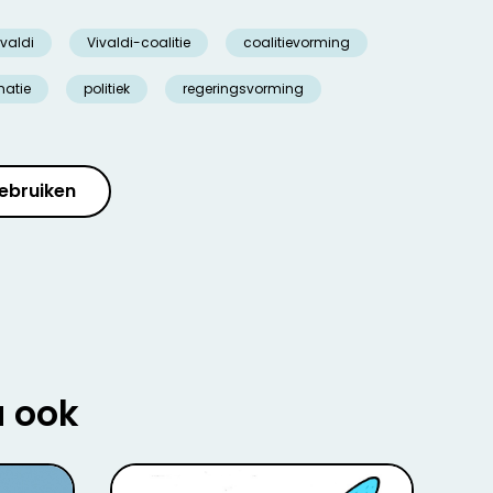
ivaldi
Vivaldi-coalitie
coalitievorming
matie
politiek
regeringsvorming
ebruiken
u ook