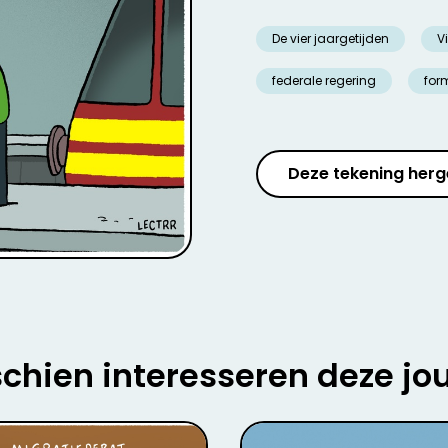
De vier jaargetijden
V
federale regering
for
Deze tekening herg
chien interesseren deze jo