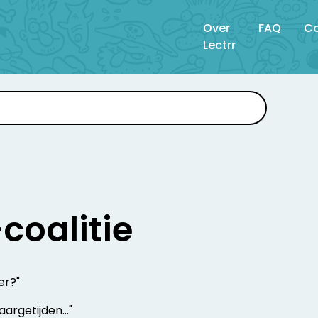
Over
FAQ
Co
Lectrr
coalitie
eer?"
aargetijden..."