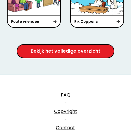
Foute vrienden
Rik Coppens
Bekijk het volledige overzicht
FAQ
-
Copyright
-
Contact