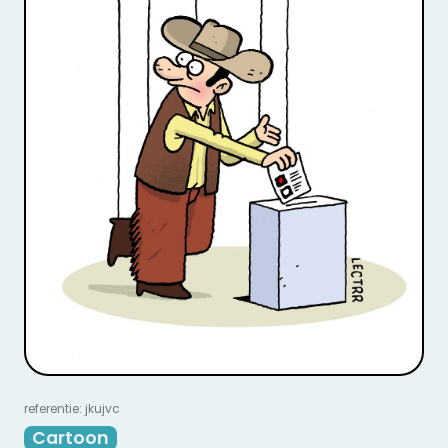
referentie: jkujvc
Cartoon