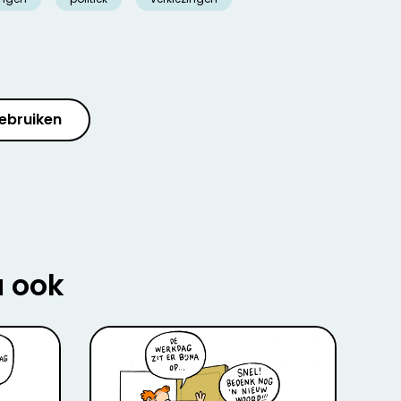
ebruiken
u ook