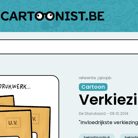
referentie: jqbopb
Cartoon
Verkiez
De Standaard - 08.10.2014
"Invloedrijkste verkiezing
belastingdruk
belast