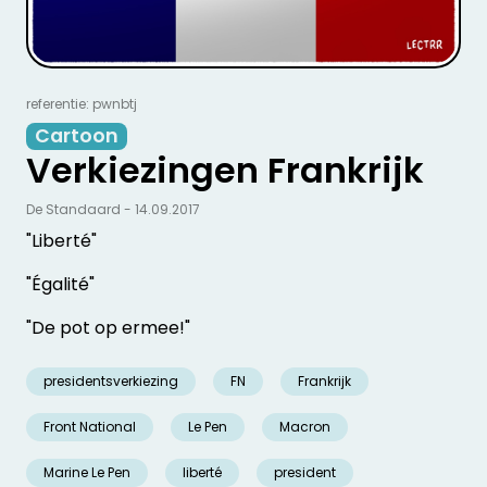
referentie: pwnbtj
Cartoon
Verkiezingen Frankrijk
De Standaard - 14.09.2017
"Liberté"
"Égalité"
"De pot op ermee!"
presidentsverkiezing
FN
Frankrijk
Front National
Le Pen
Macron
Marine Le Pen
liberté
president