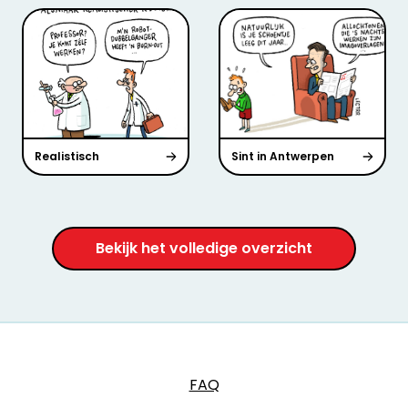
Realistisch
Sint in Antwerpen
Bekijk het volledige overzicht
FAQ