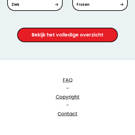
Ziek
Frozen
Bekijk het volledige overzicht
FAQ
-
Copyright
-
Contact