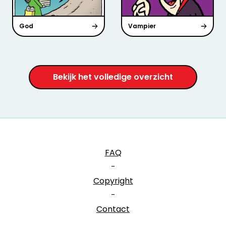
God
Vampier
Bekijk het volledige overzicht
FAQ
-
Copyright
-
Contact