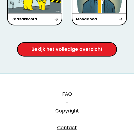
Paasakkoord
Monddood
Bekijk het volledige overzicht
FAQ
-
Copyright
-
Contact