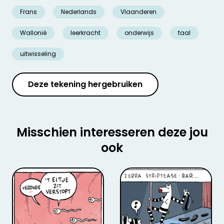
Frans
Nederlands
Vlaanderen
Wallonië
leerkracht
onderwijs
taal
uitwisseling
Deze tekening hergebruiken
Misschien interesseren deze jou
ook