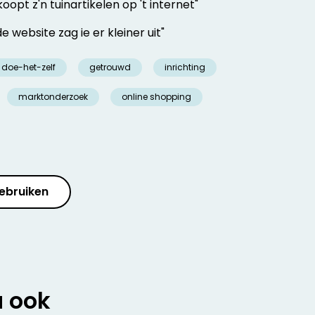
koopt z'n tuinartikelen op 't internet"
de website zag ie er kleiner uit"
doe-het-zelf
getrouwd
inrichting
marktonderzoek
online shopping
ebruiken
u ook