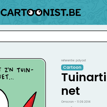
referentie: pdyost
Cartoon
Tuinart
net
Omicron - 11.09.2014