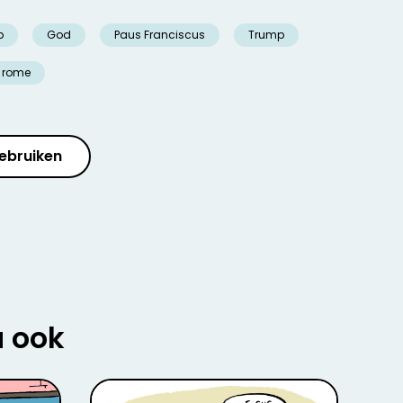
p
God
Paus Franciscus
Trump
rome
ebruiken
u ook