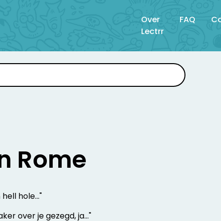
Over
FAQ
Co
Lectrr
in Rome
hell hole..."
ker over je gezegd, ja..."