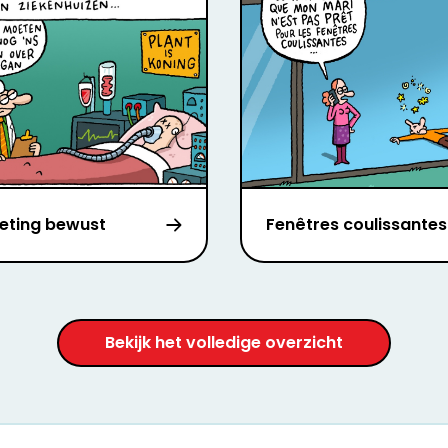
eting bewust
Fenêtres coulissantes
Bekijk het volledige overzicht