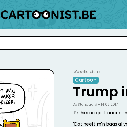
referentie: pfcnjs
Cartoon
Trump 
De Standaard - 14.09.2017
"En hierna ga ik naar een 
"Dat heeft m'n baas al va