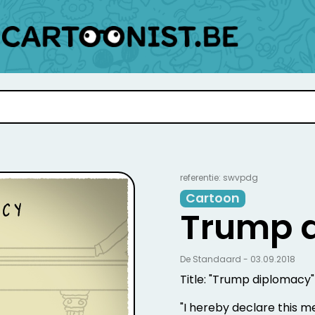
referentie: swvpdg
Cartoon
Trump 
De Standaard - 03.09.2018
Title: "Trump diplomacy
"I hereby declare this me