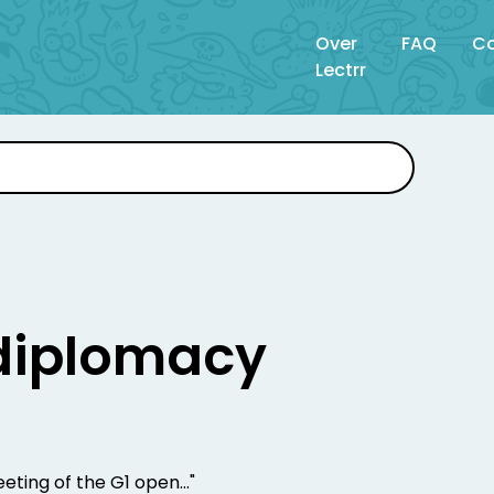
Over
FAQ
Co
Lectrr
diplomacy
"
eting of the G1 open..."