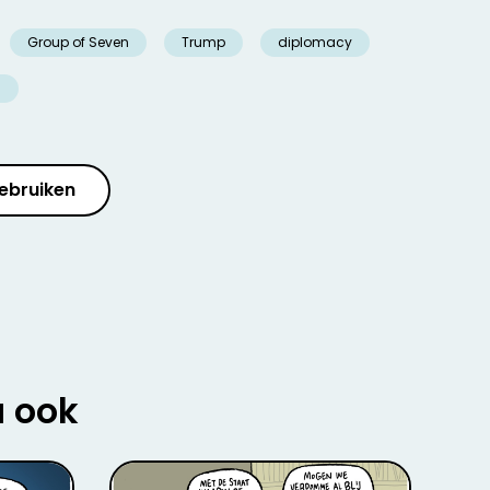
Group of Seven
Trump
diplomacy
s
ebruiken
u ook