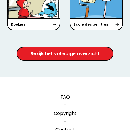
Koekjes
Ecole des peintres
Bekijk het volledige overzicht
FAQ
-
Copyright
-
Contact