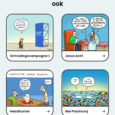
ook
Ontradingscampagne
Jezus echt
Headhunter
Mei Plasticvrij