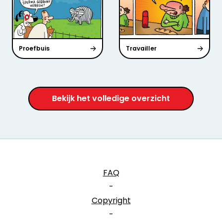
Proefbuis
Travailler
Bekijk het volledige overzicht
FAQ
-
Copyright
-