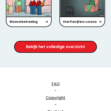
Woonstbetreding
Sterftecijfers corona
Bekijk het volledige overzicht
FAQ
-
Copyright
-