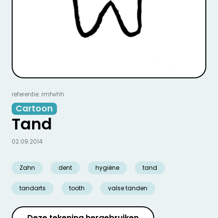
referentie: rmfwhh
Cartoon
Tand
02.09.2014
Zahn
dent
hygiëne
tand
tandarts
tooth
valse tanden
Deze tekening hergebruiken