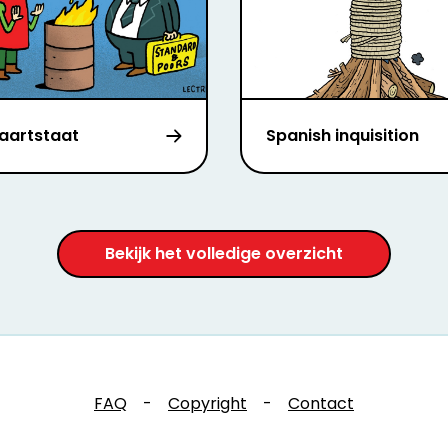
aartstaat
Spanish inquisition
Bekijk het volledige overzicht
FAQ
-
Copyright
-
Contact