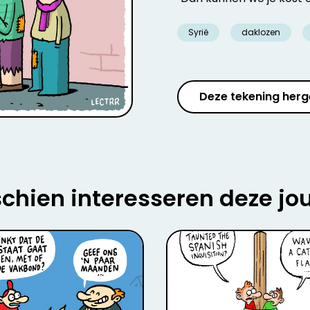
Syrië
daklozen
Deze tekening herg
chien interesseren deze jo