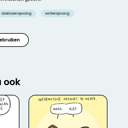
daklozenopvang
winteropvang
ebruiken
u ook