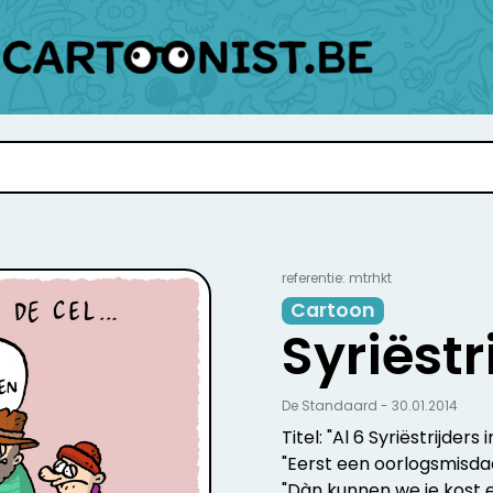
referentie: mtrhkt
Cartoon
Syriëstr
De Standaard - 30.01.2014
Titel: "Al 6 Syriëstrijders i
"Eerst een oorlogsmisda
"Dàn kunnen we je kost e