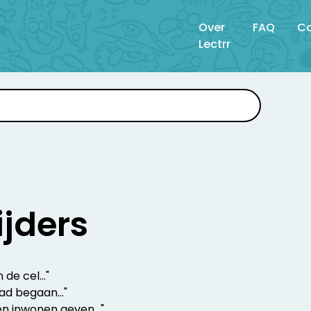
Over
FAQ
Co
Lectrr
ijders
n de cel..."
ad begaan..."
n inwonen geven..."