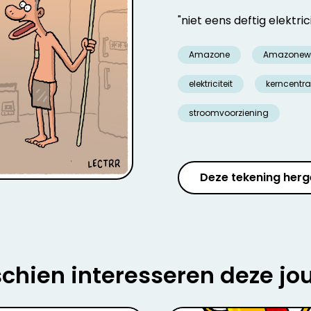
"niet eens deftig elektricit
Amazone
Amazonew
elektriciteit
kerncentra
stroomvoorziening
Deze tekening herg
chien interesseren deze jo