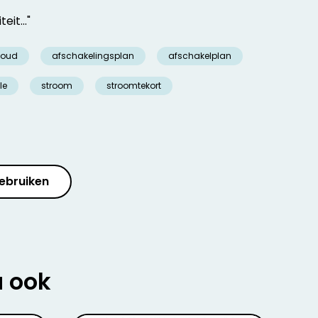
eit..."
oud
afschakelingsplan
afschakelplan
le
stroom
stroomtekort
ebruiken
u ook