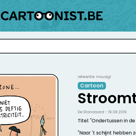
referentie: mxudgr
Cartoon
Stroomt
De Standaard - 19.08.2019
Titel: "Ondertussen in d
"Naar 't schijnt hebben 