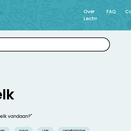
Over
FAQ
Co
Lectrr
lk
melk vandaan?"
ten
soya
uier
vegetarisme