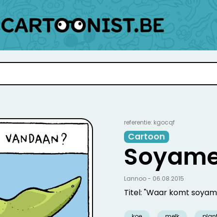
referentie: kgocqf
Cartoon
Soyame
Lannoo - 06.08.2015
Titel: "Waar komt soya
koe
melk
plan