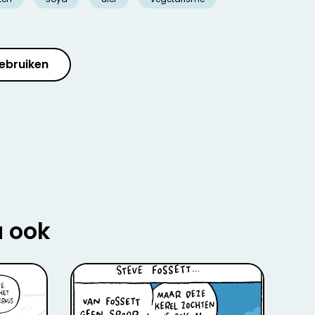
ebruiken
u ook