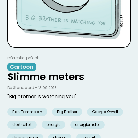
referentie: pefoob
Cartoon
Slimme meters
De Standaard - 13.09.2018
"Big brother is watching you"
Bart Tommelein
Big Brother
George Orwell
elektriciteit
energie
energiemeter
slimme meter
stroom
verbruik