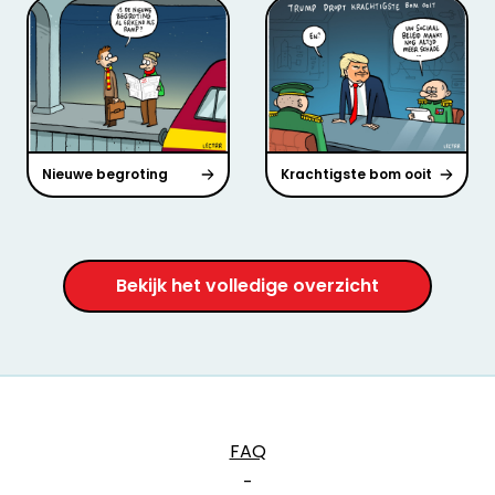
Nieuwe begroting
Krachtigste bom ooit
Bekijk het volledige overzicht
FAQ
-