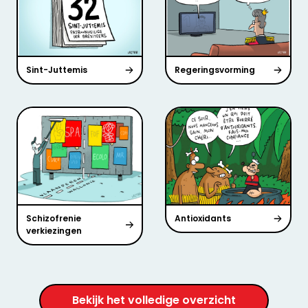
Sint-Juttemis
Regeringsvorming
Schizofrenie
Antioxidants
verkiezingen
Bekijk het volledige overzicht