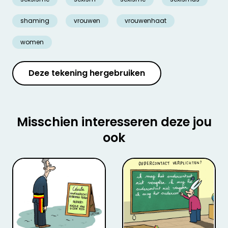
shaming
vrouwen
vrouwenhaat
women
Deze tekening hergebruiken
Misschien interesseren deze jou
ook