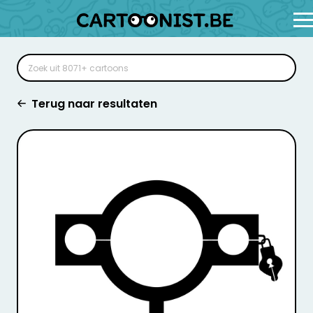
Terug naar resultaten