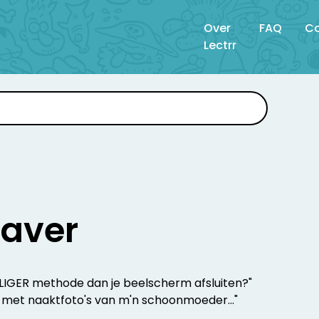
Over
FAQ
Co
Lectrr
saver
ILIGER methode dan je beelscherm afsluiten?"
 met naaktfoto's van m'n schoonmoeder..."