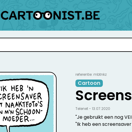
referentie: mbtnkz
Cartoon
Screen
Telenet - 13.07.2020
"Je gebruikt een nog VE
"Ik heb een screensaver