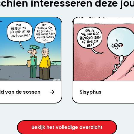
chien interesseren deze jo
ld van de sossen
Sisyphus
Bekijk het volledige overzicht