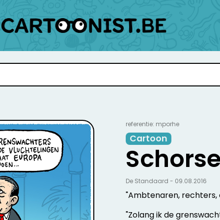
referentie: mporhe
Cartoon
Schors
De Standaard - 09.08.2016
"Ambtenaren, rechters, 
"Zolang ik de grenswacht