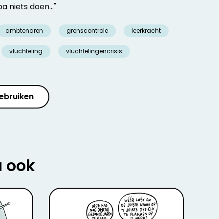
a niets doen…"
ambtenaren
grenscontrole
leerkracht
vluchteling
vluchtelingencrisis
ebruiken
u ook