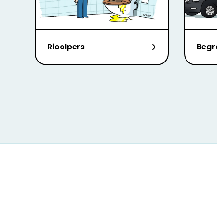
Rioolpers
Begr