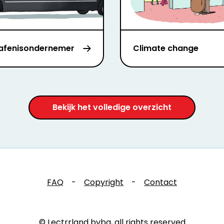
afenisondernemer
Climate change
Bekijk het volledige overzicht
FAQ
-
Copyright
-
Contact
© Lectrrland bvba, all rights reserved