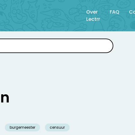
Over
FAQ
Co
Lectrr
en
burgemeester
censuur