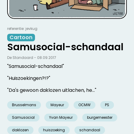
referentie: jevkug
Cartoon
Samusocial-schandaal
De Standaard - 08.09.2017
"Samusocial-schandaal"
"Huiszoekingen?!?"
"Da's gewoon daklozen uitlachen, he..."
Brusselmans
Mayeur
OCMW
PS
Samusocial
Yvan Mayeur
burgemeester
daklozen
huiszoeking
schandaal