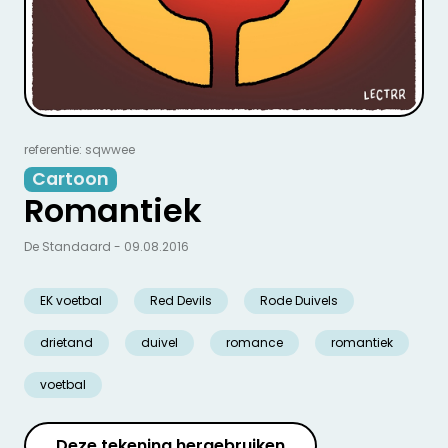
referentie: sqwwee
Cartoon
Romantiek
De Standaard - 09.08.2016
EK voetbal
Red Devils
Rode Duivels
drietand
duivel
romance
romantiek
voetbal
Deze tekening hergebruiken