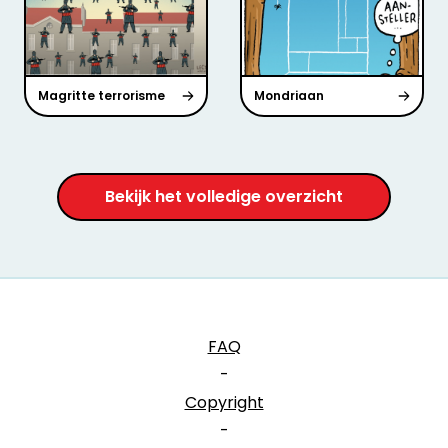
Magritte terrorisme
Mondriaan
Bekijk het volledige overzicht
FAQ
-
Copyright
-