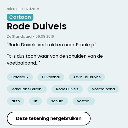
referentie: ovdzam
Cartoon
Rode Duivels
De Standaard - 09.08.2016
"Rode Duivels vertrokken naar Frankrijk"
"'t Is dus toch waar van de schulden van de
voetbalbond…"
Bordeaux
EK voetbal
Kevin De Bruyne
Marouane Fellaini
Rode Duivels
Voetbalbond
auto
lift
schuld
voetbal
Deze tekening hergebruiken