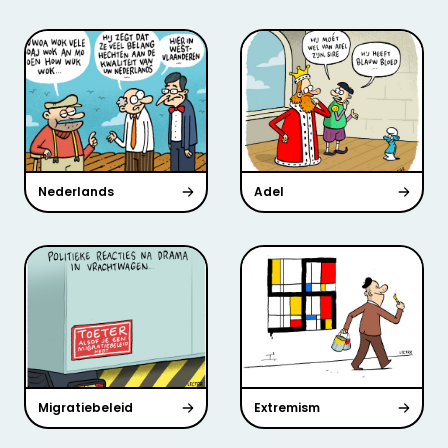
Nederlands
Adel
Migratiebeleid
Extremism