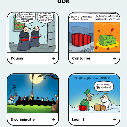
ook
Pausin
Container
Discriminatie
Loon IS