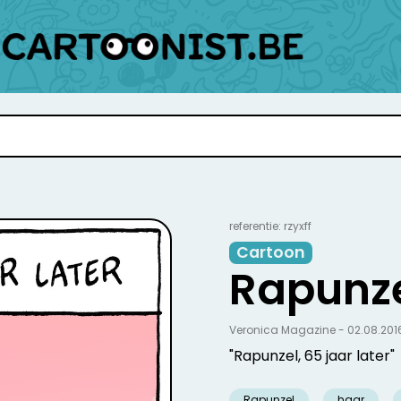
referentie: rzyxff
Cartoon
Rapunz
Veronica Magazine - 02.08.201
"Rapunzel, 65 jaar later"
Rapunzel
haar