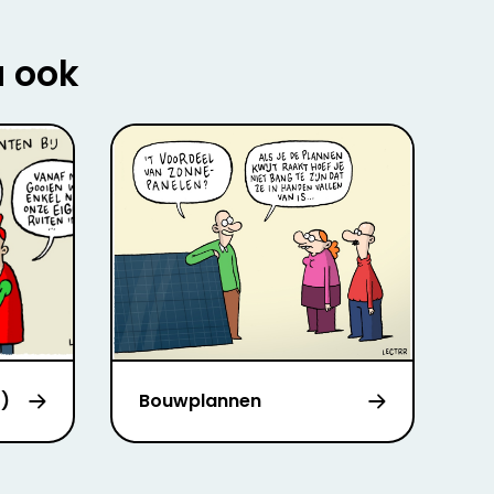
u ook
2)
Bouwplannen