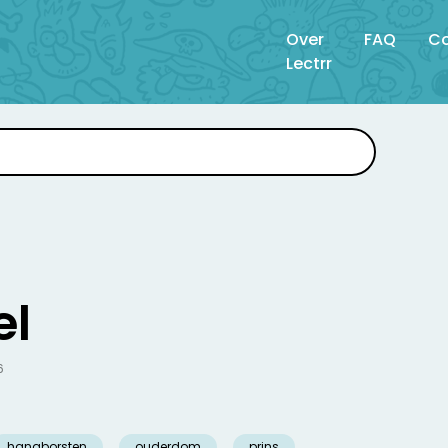
Over
FAQ
Co
Lectrr
el
6
hangborsten
ouderdom
prins