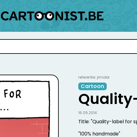
referentie: jrmdxk
Cartoon
Quality
16.09.2014
Title: "Quality-label fo
"100% handmade"