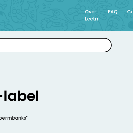
Over
FAQ
Co
Lectrr
-label
r spermbanks"