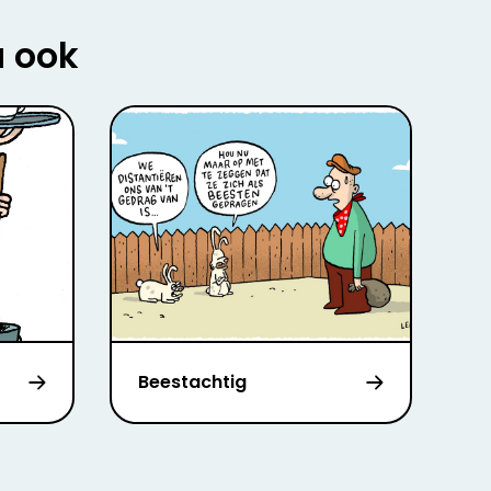
u ook
Beestachtig