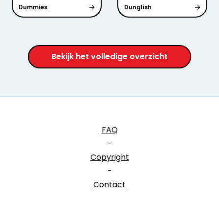
Dummies
Dunglish
Bekijk het volledige overzicht
FAQ
-
Copyright
-
Contact