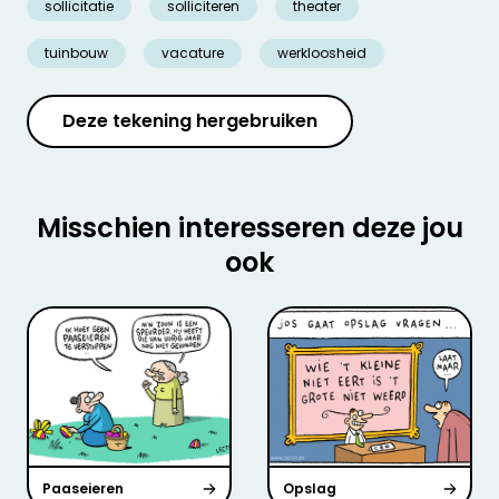
sollicitatie
solliciteren
theater
tuinbouw
vacature
werkloosheid
Deze tekening hergebruiken
Misschien interesseren deze jou
ook
Paaseieren
Opslag