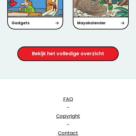
Gadgets
Mayakalender
Bekijk het volledige overzicht
FAQ
-
Copyright
-
Contact