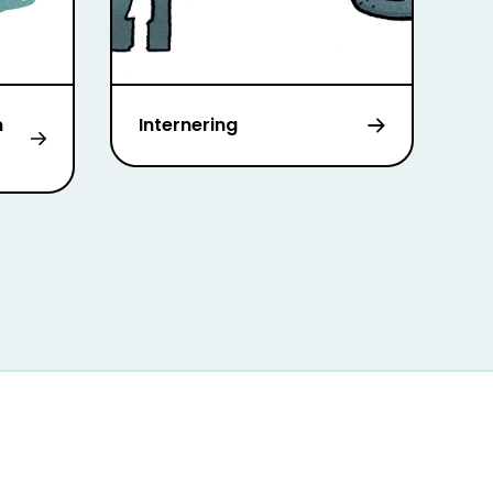
n
Internering