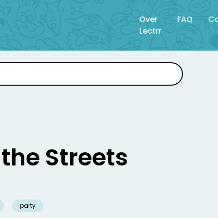
Over
FAQ
Co
Lectrr
 the Streets
party