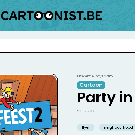
referentie: mysddm
Cartoon
Party in
22.07.2013
flyer
neighbourhood