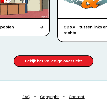
epoolen
CD&V - tussen links e
rechts
Bekijk het volledige overzicht
FAQ
-
Copyright
-
Contact