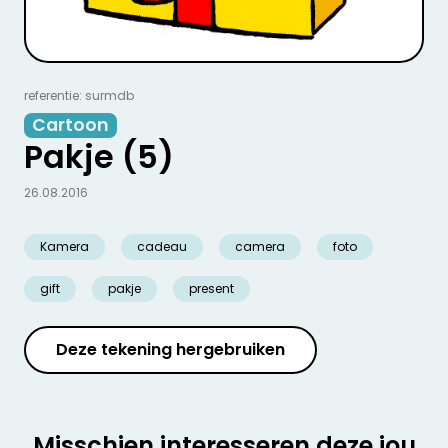
referentie: surmdb
Cartoon
Pakje (5)
26.08.2016
Kamera
cadeau
camera
foto
gift
pakje
present
Deze tekening hergebruiken
Misschien interesseren deze jou