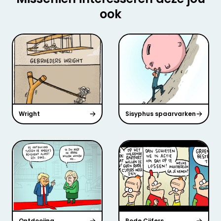
ook
Wright
Sisyphus spaarvarken
Ontdooiing
Rode Cijfers