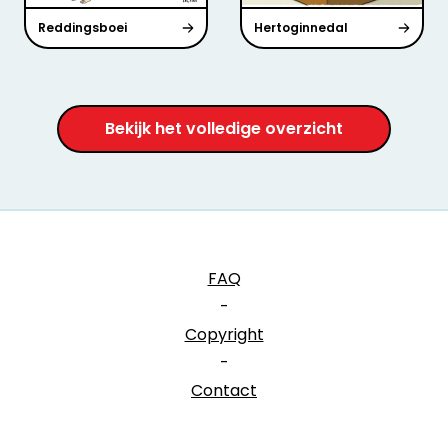
Reddingsboei
Hertoginnedal
Bekijk het volledige overzicht
FAQ
-
Copyright
-
Contact