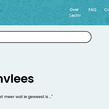
Over
FAQ
Co
Lectrr
nvlees
4
et meer wat ie geweest is ..."