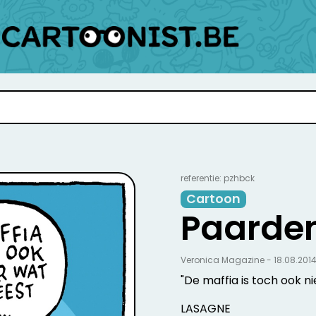
referentie: pzhbck
Cartoon
Paarde
Veronica Magazine - 18.08.201
"De maffia is toch ook ni
LASAGNE