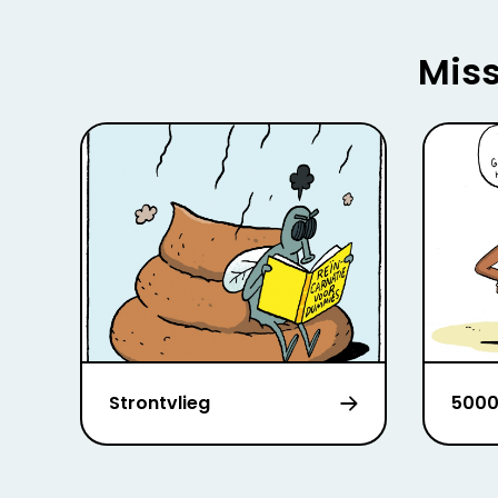
Miss
Strontvlieg
5000