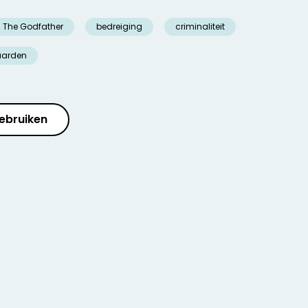
The Godfather
bedreiging
criminaliteit
aarden
ebruiken