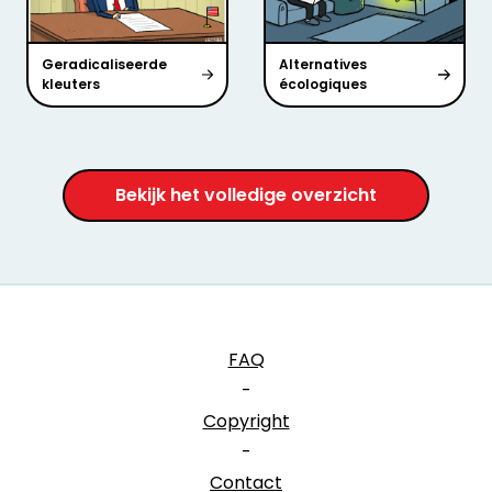
Geradicaliseerde
Alternatives
kleuters
écologiques
Bekijk het volledige overzicht
FAQ
-
Copyright
-
Contact