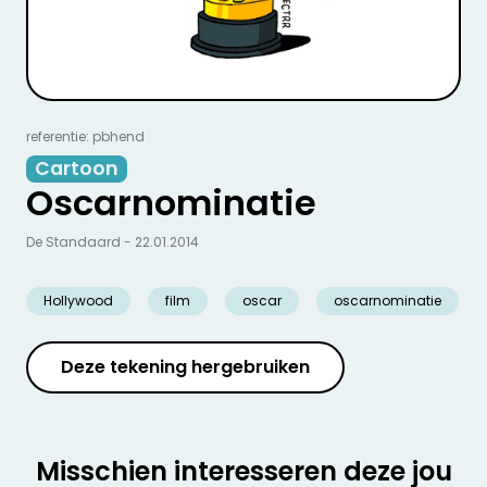
referentie: pbhend
Cartoon
Oscarnominatie
De Standaard - 22.01.2014
Hollywood
film
oscar
oscarnominatie
Deze tekening hergebruiken
Misschien interesseren deze jou