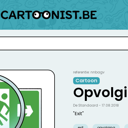
referentie: nnbagv
Cartoon
Opvolg
De Standaard - 17.08.2018
"Exit"
exit
opvolging