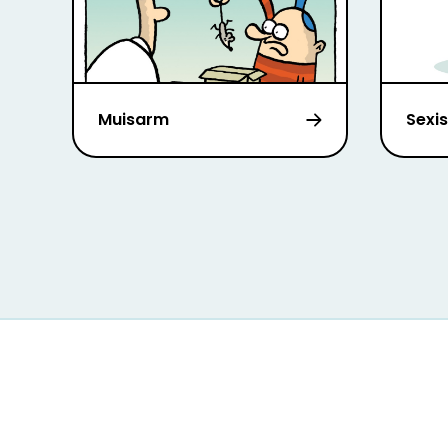
Muisarm
Sexi