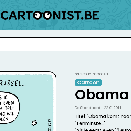
referentie: maeckd
Cartoon
Obama
De Standaard - 22.01.2014
Titel: "Obama komt naar B
"Tenminste..."
"Als ie eerst even 12 euro 