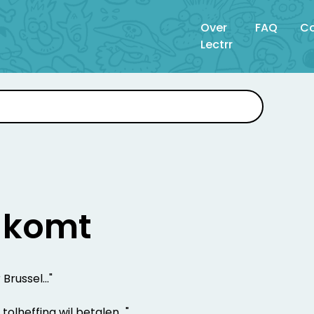
Over
FAQ
Co
Lectrr
 komt
russel..."
tolheffing wil betalen..."