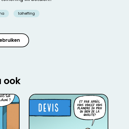
ma
tolheffing
ebruiken
u ook